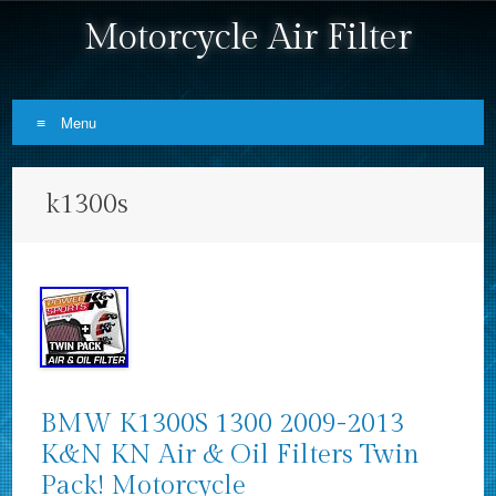
Motorcycle Air Filter
Menu
Skip to content
k1300s
BMW K1300S 1300 2009-2013
K&N KN Air & Oil Filters Twin
Pack! Motorcycle