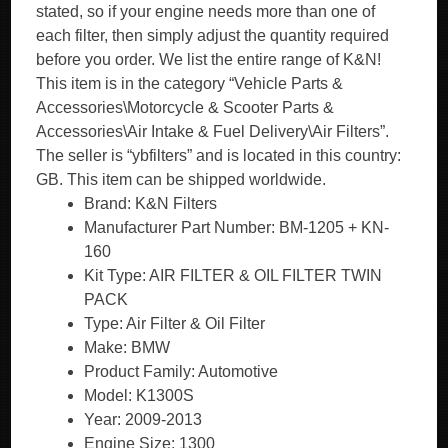
stated, so if your engine needs more than one of
each filter, then simply adjust the quantity required
before you order. We list the entire range of K&N!
This item is in the category “Vehicle Parts &
Accessories\Motorcycle & Scooter Parts &
Accessories\Air Intake & Fuel Delivery\Air Filters”.
The seller is “ybfilters” and is located in this country:
GB. This item can be shipped worldwide.
Brand: K&N Filters
Manufacturer Part Number: BM-1205 + KN-
160
Kit Type: AIR FILTER & OIL FILTER TWIN
PACK
Type: Air Filter & Oil Filter
Make: BMW
Product Family: Automotive
Model: K1300S
Year: 2009-2013
Engine Size: 1300