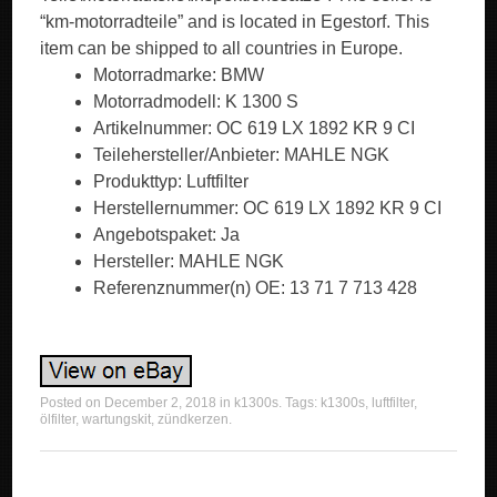
“km-motorradteile” and is located in Egestorf. This
item can be shipped to all countries in Europe.
Motorradmarke: BMW
Motorradmodell: K 1300 S
Artikelnummer: OC 619 LX 1892 KR 9 CI
Teilehersteller/Anbieter: MAHLE NGK
Produkttyp: Luftfilter
Herstellernummer: OC 619 LX 1892 KR 9 CI
Angebotspaket: Ja
Hersteller: MAHLE NGK
Referenznummer(n) OE: 13 71 7 713 428
Posted on
December 2, 2018
in
k1300s
. Tags:
k1300s
,
luftfilter
,
ölfilter
,
wartungskit
,
zündkerzen
.