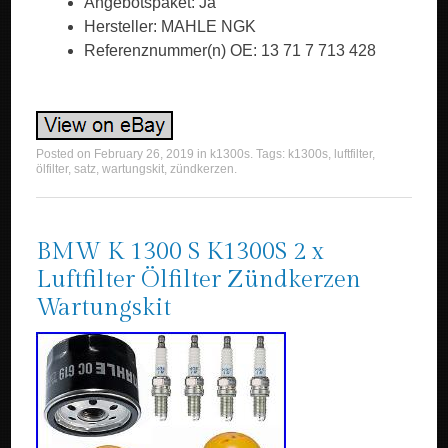
Angebotspaket: Ja
Hersteller: MAHLE NGK
Referenznummer(n) OE: 13 71 7 713 428
Posted on
February 26, 2019
in
k1300s
. Tags:
k1300s
,
luftfilter
,
ölfilter
,
satz
,
wartungskit
,
zündkerzen
.
BMW K 1300 S K1300S 2 x
Luftfilter Ölfilter Zündkerzen
Wartungskit