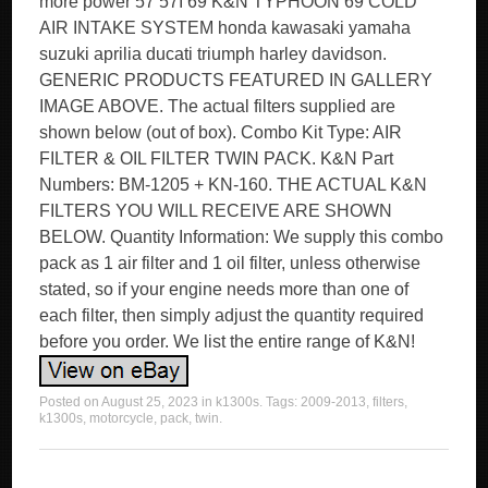
more power 57 57I 69 K&N TYPHOON 69 COLD
AIR INTAKE SYSTEM honda kawasaki yamaha
suzuki aprilia ducati triumph harley davidson.
GENERIC PRODUCTS FEATURED IN GALLERY
IMAGE ABOVE. The actual filters supplied are
shown below (out of box). Combo Kit Type: AIR
FILTER & OIL FILTER TWIN PACK. K&N Part
Numbers: BM-1205 + KN-160. THE ACTUAL K&N
FILTERS YOU WILL RECEIVE ARE SHOWN
BELOW. Quantity Information: We supply this combo
pack as 1 air filter and 1 oil filter, unless otherwise
stated, so if your engine needs more than one of
each filter, then simply adjust the quantity required
before you order. We list the entire range of K&N!
Posted on
August 25, 2023
in
k1300s
. Tags:
2009-2013
,
filters
,
k1300s
,
motorcycle
,
pack
,
twin
.