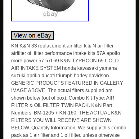
KN K&N 33 replacement air filter k & N air filter
airfilter oil filter performance intake kits 57A apollo
more power 57 57I 69 K&N TYPHOON 69 COLD
AIR INTAKE SYSTEM honda kawasaki yamaha
suzuki aprilia ducati triumph harley davidson.
GENERIC PRODUCTS FEATURED IN GALLERY
IMAGE ABOVE. The actual filters supplied are
shown below (out of box). Combo Kit Type: AIR
FILTER & OIL FILTER TWIN PACK. K&N Part
Numbers: BM-1205 + KN-160. THE ACTUAL K&N
FILTERS YOU WILL RECEIVE ARE SHOWN
BELOW. Quantity Information: We supply this combo
pack as 1 air filter and 1 oil filter, unless otherwise