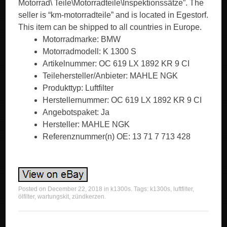
Motorrad\ Teile\Motorradteile\Inspektionssätze”. The
seller is “km-motorradteile” and is located in Egestorf.
This item can be shipped to all countries in Europe.
Motorradmarke: BMW
Motorradmodell: K 1300 S
Artikelnummer: OC 619 LX 1892 KR 9 CI
Teilehersteller/Anbieter: MAHLE NGK
Produkttyp: Luftfilter
Herstellernummer: OC 619 LX 1892 KR 9 CI
Angebotspaket: Ja
Hersteller: MAHLE NGK
Referenznummer(n) OE: 13 71 7 713 428
Posted on
December 22, 2018
in
k1300s
. Tags:
k1300s
,
luftfilter
,
ölfilter
,
wartungskit
,
zündkerzen
.