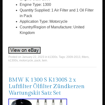
Engine Type: 1300
Quantity Supplied: 1 Air Filter and 1 Oil Filter
in Pack
Application Type: Motorcycle
Country/Region of Manufacture: United
Kingdom
Posted on
January 22, 2023
in
k1300s
. Tags:
2009-2013
,
filters
,
k1300s
,
motorcycle
,
pack
,
twin
.
BMW K 1300 S K1300S 2 x
Luftfilter Ölfilter Zündkerzen
Wartungskit Satz Set