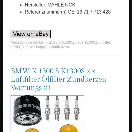
Hersteller: MAHLE NGK
Referenznummer(n) OE: 13 71 7 713 428
Posted on
December 7, 2018
in
k1300s
. Tags:
k1300s
,
luftfilter
,
ölfilter
,
satz
,
wartungskit
,
zündkerzen
.
BMW K 1300 S K1300S 2 x
Luftfilter Ölfilter Zündkerzen
Wartungskit