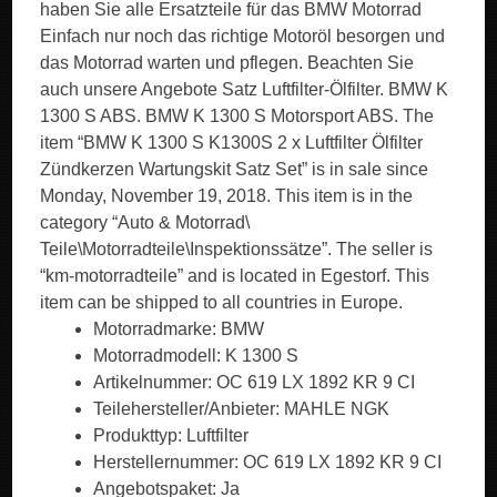
haben Sie alle Ersatzteile für das BMW Motorrad
Einfach nur noch das richtige Motoröl besorgen und
das Motorrad warten und pflegen. Beachten Sie
auch unsere Angebote Satz Luftfilter-Ölfilter. BMW K
1300 S ABS. BMW K 1300 S Motorsport ABS. The
item “BMW K 1300 S K1300S 2 x Luftfilter Ölfilter
Zündkerzen Wartungskit Satz Set” is in sale since
Monday, November 19, 2018. This item is in the
category “Auto & Motorrad\
Teile\Motorradteile\Inspektionssätze”. The seller is
“km-motorradteile” and is located in Egestorf. This
item can be shipped to all countries in Europe.
Motorradmarke: BMW
Motorradmodell: K 1300 S
Artikelnummer: OC 619 LX 1892 KR 9 CI
Teilehersteller/Anbieter: MAHLE NGK
Produkttyp: Luftfilter
Herstellernummer: OC 619 LX 1892 KR 9 CI
Angebotspaket: Ja