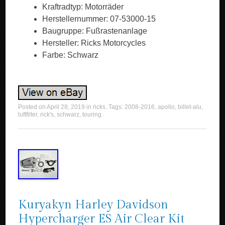
Kraftradtyp: Motorräder
Herstellernummer: 07-53000-15
Baugruppe: Fußrastenanlage
Hersteller: Ricks Motorcycles
Farbe: Schwarz
Posted on
April 28, 2019
in
ricks
. Tags:
2008-2016
,
apollo
,
billet-alu
,
luftfilter
,
rick's
,
schwarz
,
touring
.
Kuryakyn Harley Davidson
Hypercharger ES Air Clear Kit