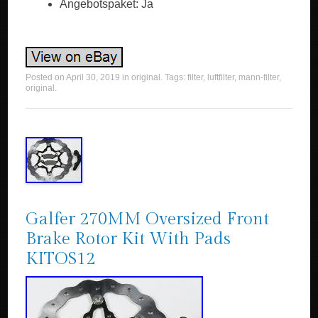
Angebotspaket: Ja
Posted on
April 30, 2019
in
original
. Tags:
filter
,
luftfilter
,
mann-filter
,
original
.
Galfer 270MM Oversized Front
Brake Rotor Kit With Pads
KITOS12