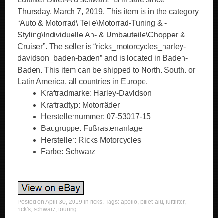
Thursday, March 7, 2019. This item is in the category
“Auto & Motorrad\ Teile\Motorrad-Tuning & -
Styling\Individuelle An- & Umbauteile\Chopper &
Cruiser”. The seller is “ricks_motorcycles_harley-
davidson_baden-baden” and is located in Baden-
Baden. This item can be shipped to North, South, or
Latin America, all countries in Europe.
Kraftradmarke: Harley-Davidson
Kraftradtyp: Motorräder
Herstellernummer: 07-53017-15
Baugruppe: Fußrastenanlage
Hersteller: Ricks Motorcycles
Farbe: Schwarz
Posted on
April 30, 2019
in
ricks
. Tags:
apollo
,
billet-alu
,
luftfilter
,
rick's
,
schwarz
,
touring
.