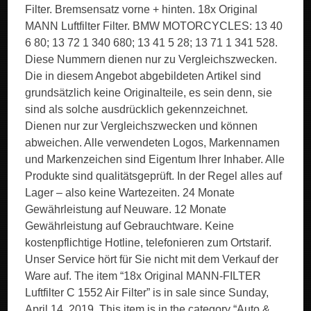
Filter. Bremsensatz vorne + hinten. 18x Original
MANN Luftfilter Filter. BMW MOTORCYCLES: 13 40
6 80; 13 72 1 340 680; 13 41 5 28; 13 71 1 341 528.
Diese Nummern dienen nur zu Vergleichszwecken.
Die in diesem Angebot abgebildeten Artikel sind
grundsätzlich keine Originalteile, es sein denn, sie
sind als solche ausdrücklich gekennzeichnet.
Dienen nur zur Vergleichszwecken und können
abweichen. Alle verwendeten Logos, Markennamen
und Markenzeichen sind Eigentum Ihrer Inhaber. Alle
Produkte sind qualitätsgeprüft. In der Regel alles auf
Lager – also keine Wartezeiten. 24 Monate
Gewährleistung auf Neuware. 12 Monate
Gewährleistung auf Gebrauchtware. Keine
kostenpflichtige Hotline, telefonieren zum Ortstarif.
Unser Service hört für Sie nicht mit dem Verkauf der
Ware auf. The item “18x Original MANN-FILTER
Luftfilter C 1552 Air Filter” is in sale since Sunday,
April 14, 2019. This item is in the category “Auto &