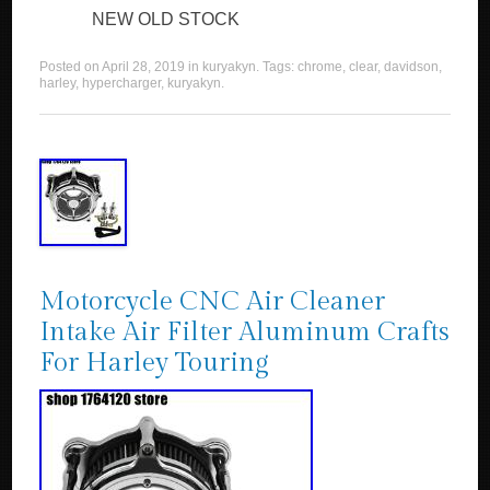
NEW OLD STOCK
Posted on
April 28, 2019
in
kuryakyn
. Tags:
chrome
,
clear
,
davidson
,
harley
,
hypercharger
,
kuryakyn
.
Motorcycle CNC Air Cleaner
Intake Air Filter Aluminum Crafts
For Harley Touring