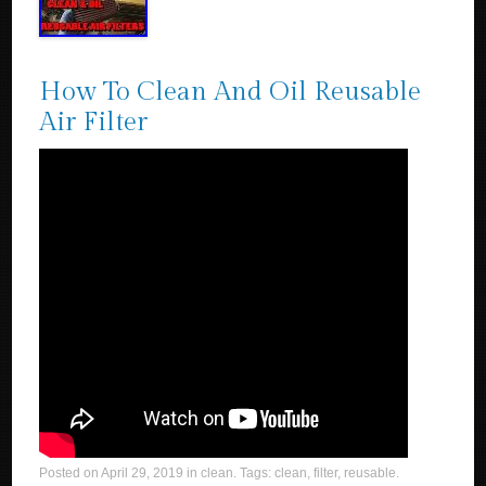
How To Clean And Oil Reusable
Air Filter
Posted on
April 29, 2019
in
clean
. Tags:
clean
,
filter
,
reusable
.