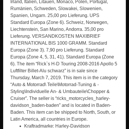
Irland, Italien, Litauen, Monaco, Polen, Portugal,
Rumänien, Schweden, Slowakei, Slowenien,
Spanien, Ungarn. 25,00 pro Lieferung. UPS
Standard Europa (Zone 6). Schweiz, Norwegen,
Liechtenstein, San Marino, Andorra. 35,00 pro
Lieferung. VERSANDKOSTEN MAXIBRIEF
INTERNATIONAL BIS 1000 GRAMM. Standard
Europa (Zone 3). 7,90 pro Lieferung. Standard
Europa (Zone 4, 5, 31, 41). Standard Europa (Zone
6). The item “Rick`s H-D Touring 2008-2016 Apollo 5
Luftfilter Billet-Alu schwarz” is in sale since
Thursday, March 7, 2019. This item is in the category
“Auto & Motorrad\ Teile\Motorrad-Tuning & -
Styling\Individuelle An- & Umbauteile\Chopper &
Cruiser”. The seller is “ricks_motorcycles_harley-
davidson_baden-baden” and is located in Baden-
Baden. This item can be shipped to North, South, or
Latin America, all countries in Europe.
Kraftradmarke: Harley-Davidson