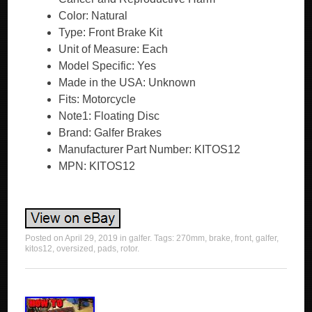
Color: Natural
Type: Front Brake Kit
Unit of Measure: Each
Model Specific: Yes
Made in the USA: Unknown
Fits: Motorcycle
Note1: Floating Disc
Brand: Galfer Brakes
Manufacturer Part Number: KITOS12
MPN: KITOS12
Posted on
April 29, 2019
in
galfer
. Tags:
270mm
,
brake
,
front
,
galfer
,
kitos12
,
oversized
,
pads
,
rotor
.