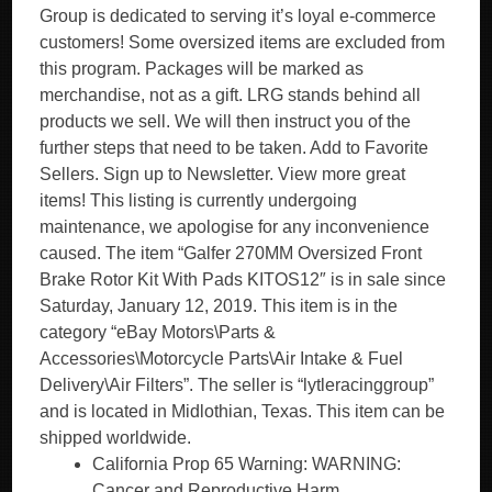
Group is dedicated to serving it’s loyal e-commerce
customers! Some oversized items are excluded from
this program. Packages will be marked as
merchandise, not as a gift. LRG stands behind all
products we sell. We will then instruct you of the
further steps that need to be taken. Add to Favorite
Sellers. Sign up to Newsletter. View more great
items! This listing is currently undergoing
maintenance, we apologise for any inconvenience
caused. The item “Galfer 270MM Oversized Front
Brake Rotor Kit With Pads KITOS12″ is in sale since
Saturday, January 12, 2019. This item is in the
category “eBay Motors\Parts &
Accessories\Motorcycle Parts\Air Intake & Fuel
Delivery\Air Filters”. The seller is “lytleracinggroup”
and is located in Midlothian, Texas. This item can be
shipped worldwide.
California Prop 65 Warning: WARNING:
Cancer and Reproductive Harm