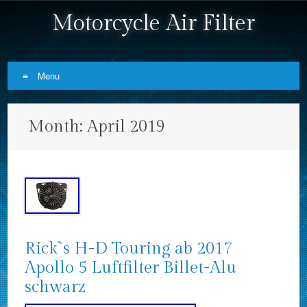
Motorcycle Air Filter
Menu
Skip to content
Month:
April 2019
Rick`s H-D Touring ab 2017
Apollo 5 Luftfilter Billet-Alu
schwarz