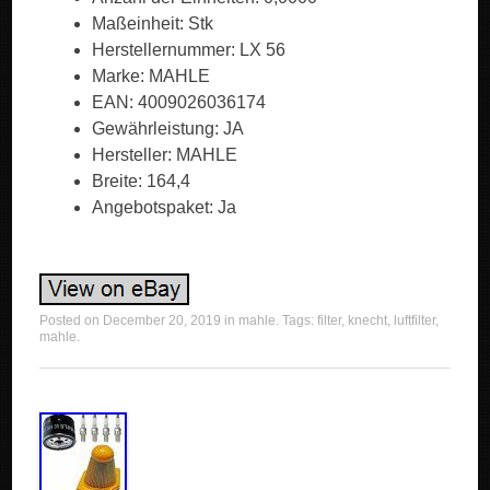
Maßeinheit: Stk
Herstellernummer: LX 56
Marke: MAHLE
EAN: 4009026036174
Gewährleistung: JA
Hersteller: MAHLE
Breite: 164,4
Angebotspaket: Ja
Posted on
December 20, 2019
in
mahle
. Tags:
filter
,
knecht
,
luftfilter
,
mahle
.