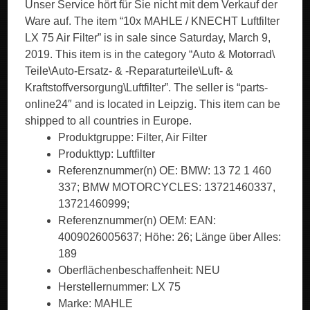
Unser Service hört für Sie nicht mit dem Verkauf der
Ware auf. The item “10x MAHLE / KNECHT Luftfilter
LX 75 Air Filter” is in sale since Saturday, March 9,
2019. This item is in the category “Auto & Motorrad\
Teile\Auto-Ersatz- & -Reparaturteile\Luft- &
Kraftstoffversorgung\Luftfilter”. The seller is “parts-
online24″ and is located in Leipzig. This item can be
shipped to all countries in Europe.
Produktgruppe: Filter, Air Filter
Produkttyp: Luftfilter
Referenznummer(n) OE: BMW: 13 72 1 460
337; BMW MOTORCYCLES: 13721460337,
13721460999;
Referenznummer(n) OEM: EAN:
4009026005637; Höhe: 26; Länge über Alles:
189
Oberflächenbeschaffenheit: NEU
Herstellernummer: LX 75
Marke: MAHLE