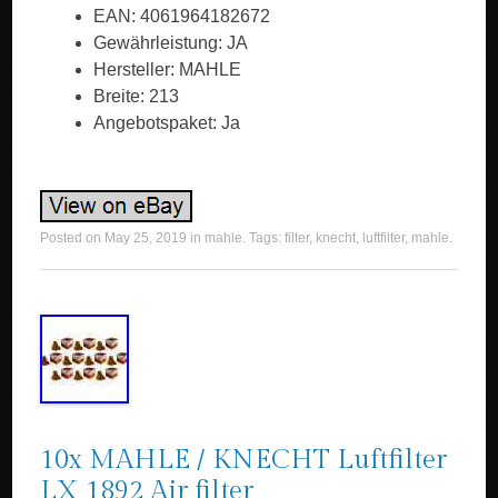
EAN: 4061964182672
Gewährleistung: JA
Hersteller: MAHLE
Breite: 213
Angebotspaket: Ja
Posted on
May 25, 2019
in
mahle
. Tags:
filter
,
knecht
,
luftfilter
,
mahle
.
10x MAHLE / KNECHT Luftfilter
LX 1892 Air filter