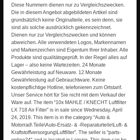
Diese Nummern dienen nur zu Vergleichszwecken.
Die in diesem Angebot abgebildeten Artikel sind
grundsätzlich keine Originalteile, es sein denn, sie
sind als solche ausdrücklich gekennzeichnet.
Dienen nur zur Vergleichszwecken und können
abweichen. Alle verwendeten Logos, Markennamen
und Markenzeichen sind Eigentum Ihrer Inhaber. Alle
Produkte sind qualitätsgeprüft. In der Regel alles auf
Lager – also keine Wartezeiten. 24 Monate
Gewährleistung auf Neuware. 12 Monate
Gewährleistung auf Gebrauchtware. Keine
kostenpflichtige Hotline, telefonieren zum Ortstarif.
Unser Service hört für Sie nicht mit dem Verkauf der
Ware auf. The item “10x MAHLE / KNECHT Luftfilter
LX 718 Air Filter” is in sale since Wednesday, April
24, 2019. This item is in the category “Auto &
Motorrad\ Teile\Auto-Ersatz- & -Reparaturteile\Luft- &
Kraftstoffversorgung\Luftfilter”. The seller is “parts-
online24″ and is located in Leipzig. This item can be