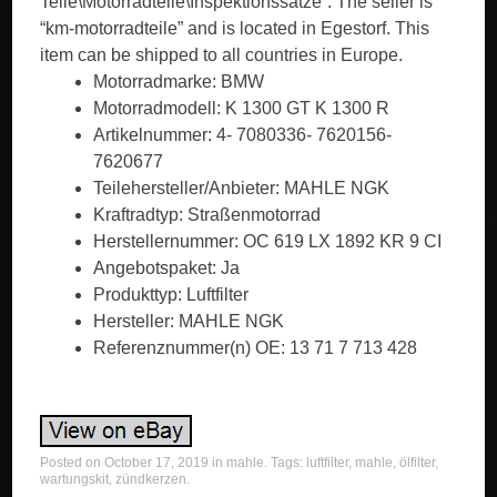
Teile\Motorradteile\Inspektionssätze”. The seller is
“km-motorradteile” and is located in Egestorf. This
item can be shipped to all countries in Europe.
Motorradmarke: BMW
Motorradmodell: K 1300 GT K 1300 R
Artikelnummer: 4- 7080336- 7620156-
7620677
Teilehersteller/Anbieter: MAHLE NGK
Kraftradtyp: Straßenmotorrad
Herstellernummer: OC 619 LX 1892 KR 9 CI
Angebotspaket: Ja
Produkttyp: Luftfilter
Hersteller: MAHLE NGK
Referenznummer(n) OE: 13 71 7 713 428
Posted on
October 17, 2019
in
mahle
. Tags:
luftfilter
,
mahle
,
ölfilter
,
wartungskit
,
zündkerzen
.