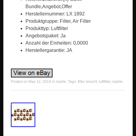
Bundle,Angebot,Offer
Herstellernummer: LX 1892
Produktgruppe: Filter, Air Filter
Produkttyp: Luftfilter
Angebotspaket: Ja
Anzahl der Einheiten: 0,0000
Herstellergarantie: JA
Posted on
May 12, 2019
in
mahle
. Tags:
filter
,
knecht
,
luftfilter
,
mahle
.