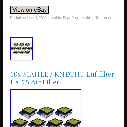
Posted on
June 4, 2019
in
mahle
. Tags:
filter
,
knecht
,
luftfilter
,
mahle
.
10x MAHLE / KNECHT Luftfilter
LX 75 Air Filter