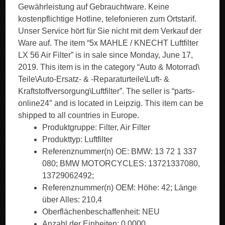
Gewährleistung auf Gebrauchtware. Keine
kostenpflichtige Hotline, telefonieren zum Ortstarif.
Unser Service hört für Sie nicht mit dem Verkauf der
Ware auf. The item “5x MAHLE / KNECHT Luftfilter
LX 56 Air Filter” is in sale since Monday, June 17,
2019. This item is in the category “Auto & Motorrad\
Teile\Auto-Ersatz- & -Reparaturteile\Luft- &
Kraftstoffversorgung\Luftfilter”. The seller is “parts-
online24″ and is located in Leipzig. This item can be
shipped to all countries in Europe.
Produktgruppe: Filter, Air Filter
Produkttyp: Luftfilter
Referenznummer(n) OE: BMW: 13 72 1 337
080; BMW MOTORCYCLES: 13721337080,
13729062492;
Referenznummer(n) OEM: Höhe: 42; Länge
über Alles: 210,4
Oberflächenbeschaffenheit: NEU
Anzahl der Einheiten: 0,0000