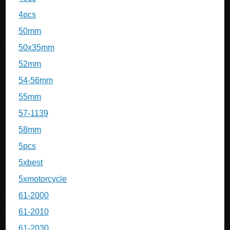
4pcs
50mm
50x35mm
52mm
54-56mm
55mm
57-1139
58mm
5pcs
5xbest
5xmotorcycle
61-2000
61-2010
61-2030