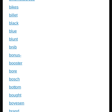
bikes
billet
black
blue
blunt
bnib
bonus-
booster
bore
bosch
bottom
bought
boyesen
brand