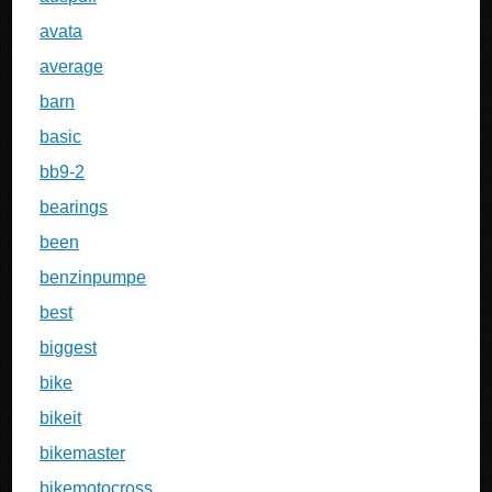
avata
average
barn
basic
bb9-2
bearings
been
benzinpumpe
best
biggest
bike
bikeit
bikemaster
bikemotocross