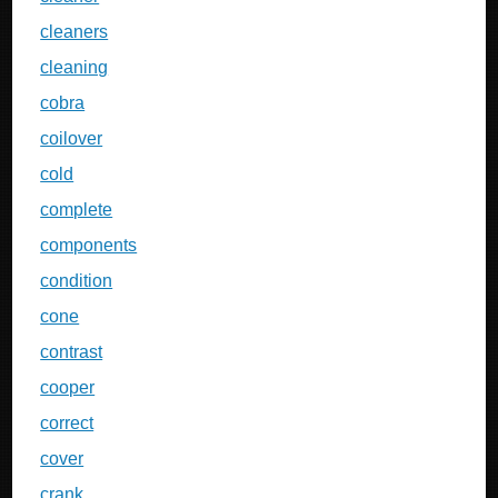
cleaners
cleaning
cobra
coilover
cold
complete
components
condition
cone
contrast
cooper
correct
cover
crank