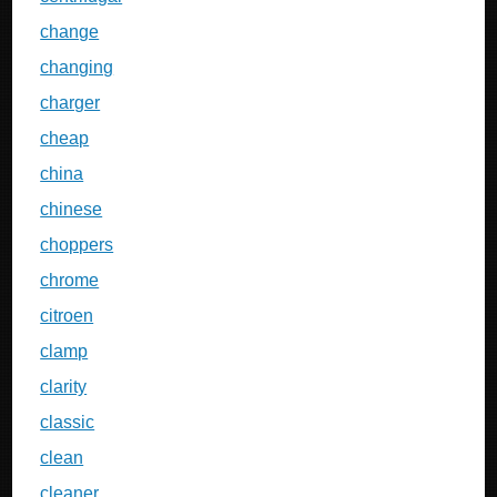
change
changing
charger
cheap
china
chinese
choppers
chrome
citroen
clamp
clarity
classic
clean
cleaner