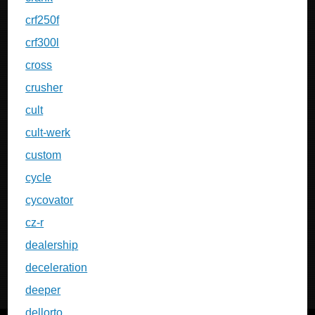
crf250f
crf300l
cross
crusher
cult
cult-werk
custom
cycle
cycovator
cz-r
dealership
deceleration
deeper
dellorto