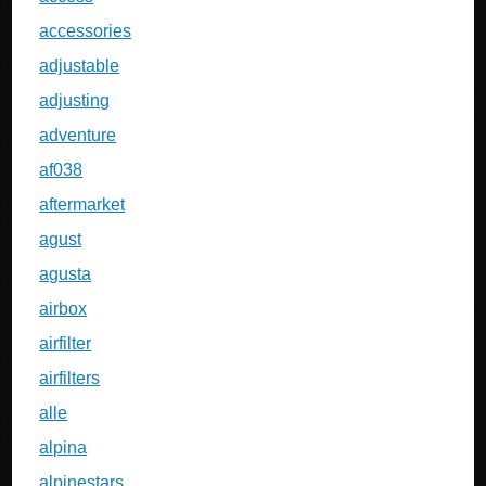
accessories
adjustable
adjusting
adventure
af038
aftermarket
agust
agusta
airbox
airfilter
airfilters
alle
alpina
alpinestars