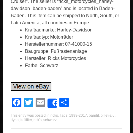
Cruiser”. The seller is “ricks_motorcycles_harley-
davidson_baden-baden” and is located in Baden-
Baden. This item can be shipped to North, South, or
Latin America, all countries in Europe.
Kraftradmarke: Harley-Davidson
Kraftradtyp: Motorräder
Herstellernummer: 07-41000-15
Baugruppe: Fußrastenanlage
Hersteller: Ricks Motorcycles
Farbe: Schwarz
F
T
E
S
Share
a
wi
m
h
This entry was posted in
ricks
. Tags:
1999-2017
,
bandit
,
billet-alu
,
c
tt
ail
ar
dyna
,
luftfilter
,
rick's
,
schwarz
.
e
er
e