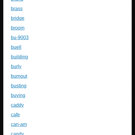
brass
bridge
broom
bu-9003
buell
building
burly
burnout
busting
buying
caddy
cafe
can-am
candy