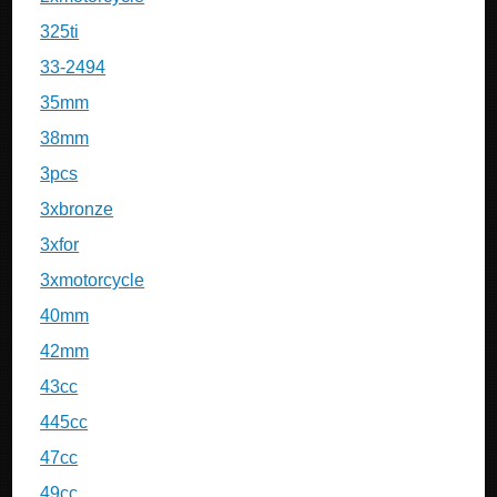
325ti
33-2494
35mm
38mm
3pcs
3xbronze
3xfor
3xmotorcycle
40mm
42mm
43cc
445cc
47cc
49cc