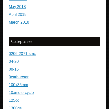
May 2018
April 2018
March 2018
Categories
0206-2071-smc
04-20
08-16
0carburetor
100x35mm
10xmotorcycle
125cc
1300gs