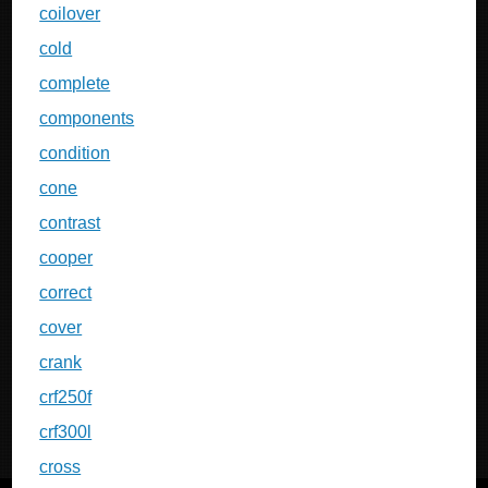
coilover
cold
complete
components
condition
cone
contrast
cooper
correct
cover
crank
crf250f
crf300l
cross