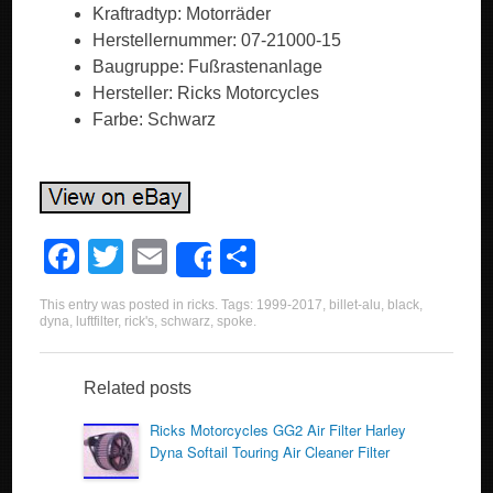
Kraftradtyp: Motorräder
Herstellernummer: 07-21000-15
Baugruppe: Fußrastenanlage
Hersteller: Ricks Motorcycles
Farbe: Schwarz
F
T
E
S
Share
a
wi
m
h
This entry was posted in
ricks
. Tags:
1999-2017
,
billet-alu
,
black
,
c
tt
ail
ar
dyna
,
luftfilter
,
rick's
,
schwarz
,
spoke
.
e
er
e
b
Related posts
o
Ricks Motorcycles GG2 Air Filter Harley
Dyna Softail Touring Air Cleaner Filter
o