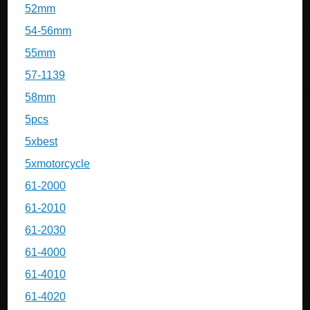
52mm
54-56mm
55mm
57-1139
58mm
5pcs
5xbest
5xmotorcycle
61-2000
61-2010
61-2030
61-4000
61-4010
61-4020