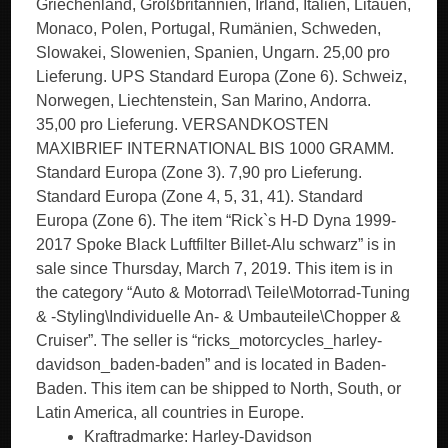
Griechenland, Großbritannien, Irland, Italien, Litauen,
Monaco, Polen, Portugal, Rumänien, Schweden,
Slowakei, Slowenien, Spanien, Ungarn. 25,00 pro
Lieferung. UPS Standard Europa (Zone 6). Schweiz,
Norwegen, Liechtenstein, San Marino, Andorra.
35,00 pro Lieferung. VERSANDKOSTEN
MAXIBRIEF INTERNATIONAL BIS 1000 GRAMM.
Standard Europa (Zone 3). 7,90 pro Lieferung.
Standard Europa (Zone 4, 5, 31, 41). Standard
Europa (Zone 6). The item “Rick`s H-D Dyna 1999-
2017 Spoke Black Luftfilter Billet-Alu schwarz” is in
sale since Thursday, March 7, 2019. This item is in
the category “Auto & Motorrad\ Teile\Motorrad-Tuning
& -Styling\Individuelle An- & Umbauteile\Chopper &
Cruiser”. The seller is “ricks_motorcycles_harley-
davidson_baden-baden” and is located in Baden-
Baden. This item can be shipped to North, South, or
Latin America, all countries in Europe.
Kraftradmarke: Harley-Davidson