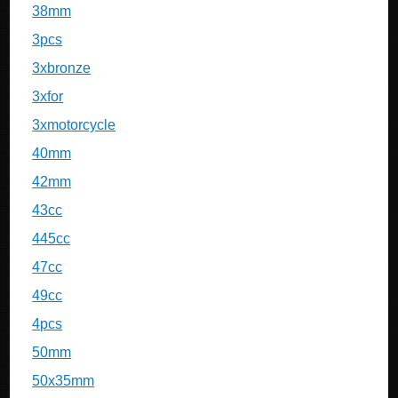
38mm
3pcs
3xbronze
3xfor
3xmotorcycle
40mm
42mm
43cc
445cc
47cc
49cc
4pcs
50mm
50x35mm