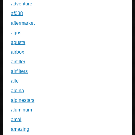
adventure
af038
aftermarket
agust
agusta
airbox
airfilter
airfilters
alle
alpina
alpinestars
aluminum
amal
amazing