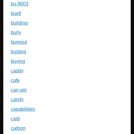
bu-9003
buell
building
burly
burnout
busting
buying
caddy
cafe
can-am
candy
capabilities
carb
carbon