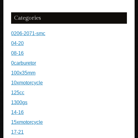
Categories
0206-2071-smc
04-20
08-16
0carburetor
100x35mm
10xmotorcycle
125cc
1300gs
14-16
15xmotorcycle
17-21