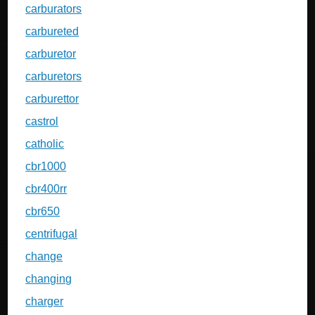
carburators
carbureted
carburetor
carburetors
carburettor
castrol
catholic
cbr1000
cbr400rr
cbr650
centrifugal
change
changing
charger