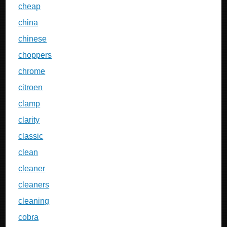
cheap
china
chinese
choppers
chrome
citroen
clamp
clarity
classic
clean
cleaner
cleaners
cleaning
cobra