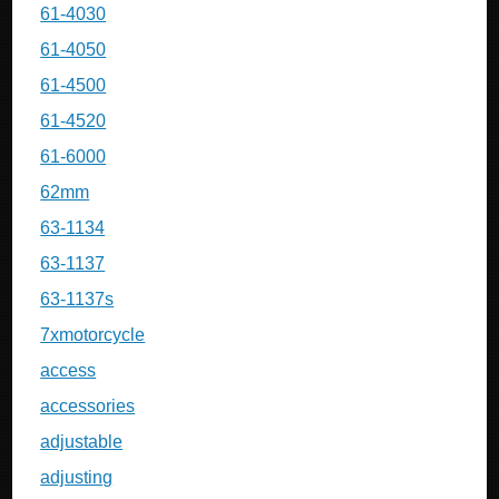
61-4030
61-4050
61-4500
61-4520
61-6000
62mm
63-1134
63-1137
63-1137s
7xmotorcycle
access
accessories
adjustable
adjusting