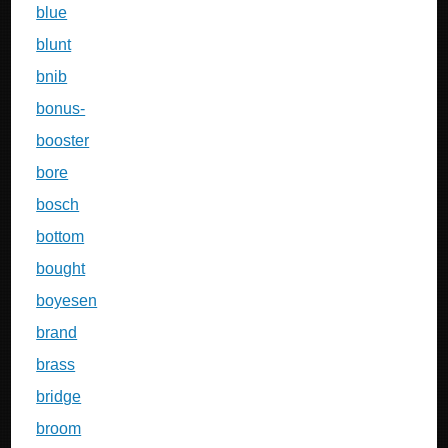
blue
blunt
bnib
bonus-
booster
bore
bosch
bottom
bought
boyesen
brand
brass
bridge
broom