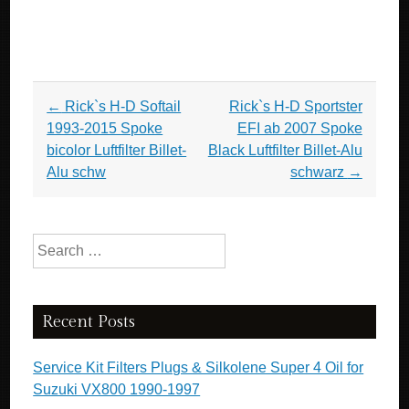
Post navigation
←
Rick`s H-D Softail
Rick`s H-D Sportster
1993-2015 Spoke
EFI ab 2007 Spoke
bicolor Luftfilter Billet-
Black Luftfilter Billet-Alu
Alu schw
schwarz
→
Search for:
Recent Posts
Service Kit Filters Plugs & Silkolene Super 4 Oil for
Suzuki VX800 1990-1997