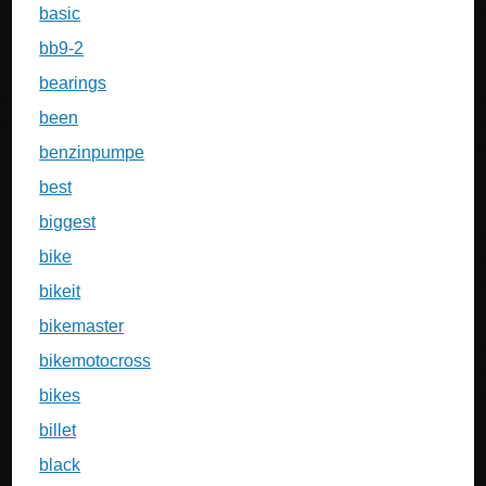
basic
bb9-2
bearings
been
benzinpumpe
best
biggest
bike
bikeit
bikemaster
bikemotocross
bikes
billet
black