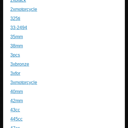
2xblack
2xmotorcycle
325ti
33-2494
35mm
38mm
3pcs
3xbronze
3xfor
3xmotorcycle
40mm
42mm
43cc
445cc