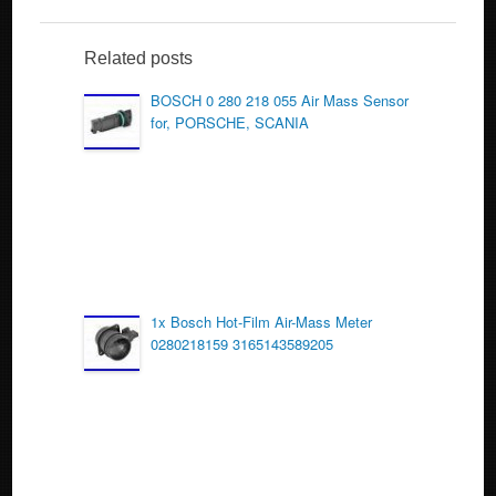
e
er
e
b
Related posts
o
BOSCH 0 280 218 055 Air Mass Sensor
for, PORSCHE, SCANIA
o
k
1x Bosch Hot-Film Air-Mass Meter
0280218159 3165143589205