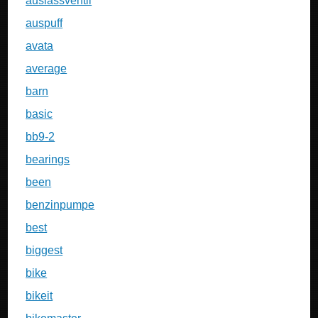
auslassventil
auspuff
avata
average
barn
basic
bb9-2
bearings
been
benzinpumpe
best
biggest
bike
bikeit