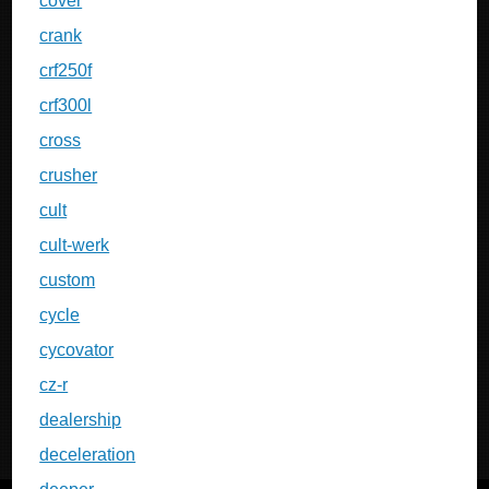
cover
crank
crf250f
crf300l
cross
crusher
cult
cult-werk
custom
cycle
cycovator
cz-r
dealership
deceleration