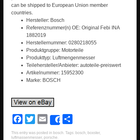
can be shipped to European Union member
countries.
Hersteller: Bosch
Referenznummer(n) OE: Original Febi INA
1882019
Herstellernummer: 0280218055
Produktgruppe: Motorteile
Produkttyp: Luftmengenmesser
Teilehersteller/Anbieter: autoteile-preiswert
Artikelnummer: 15952300
Marke: BOSCH
F
T
E
S
Share
a
wi
m
h
This entry was posted in
bosch
. Tags:
bosch
,
boxster
,
c
tt
ail
ar
luftmassenmesser
,
porsche
.