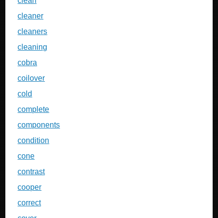
clean
cleaner
cleaners
cleaning
cobra
coilover
cold
complete
components
condition
cone
contrast
cooper
correct