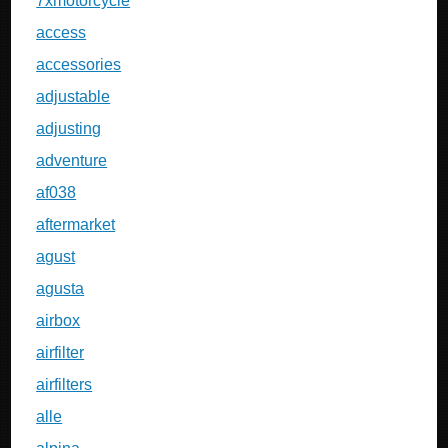
7xmotorcycle
access
accessories
adjustable
adjusting
adventure
af038
aftermarket
agust
agusta
airbox
airfilter
airfilters
alle