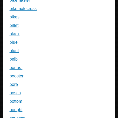
bikemaster
bikemotocross
bikes
billet
black
blue
blunt
bnib
bonus-
booster
bore
bosch
bottom
bought