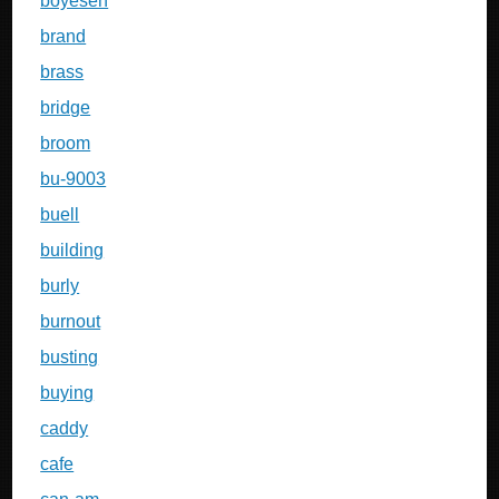
boyesen
brand
brass
bridge
broom
bu-9003
buell
building
burly
burnout
busting
buying
caddy
cafe