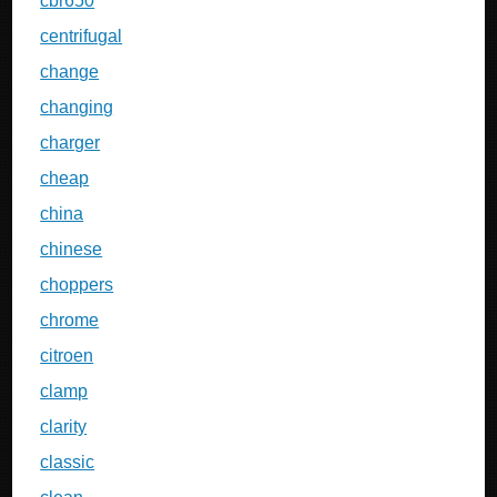
cbr650
centrifugal
change
changing
charger
cheap
china
chinese
choppers
chrome
citroen
clamp
clarity
classic