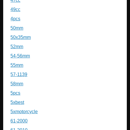
47cc
49cc
4pcs
50mm
50x35mm
52mm
54-56mm
55mm
57-1139
58mm
5pcs
5xbest
5xmotorcycle
61-2000