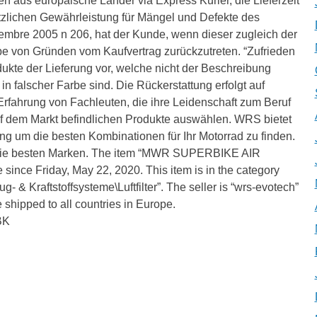
lien aus europäische Länder via Express Kurier, die Lieferzeit
setzlichen Gewährleistung für Mängel und Defekte des
tembre 2005 n 206, hat der Kunde, wenn dieser zugleich der
e von Gründen vom Kaufvertrag zurückzutreten. “Zufrieden
dukte der Lieferung vor, welche nicht der Beschreibung
in falscher Farbe sind. Die Rückerstattung erfolgt auf
rfahrung von Fachleuten, die ihre Leidenschaft zum Beruf
f dem Markt befindlichen Produkte auswählen. WRS bietet
g um die besten Kombinationen für Ihr Motorrad zu finden.
 Nur die besten Marken. The item “MWR SUPERBIKE AIR
nce Friday, May 22, 2020. This item is in the category
- & Kraftstoffsysteme\Luftfilter”. The seller is “wrs-evotech”
e shipped to all countries in Europe.
BK