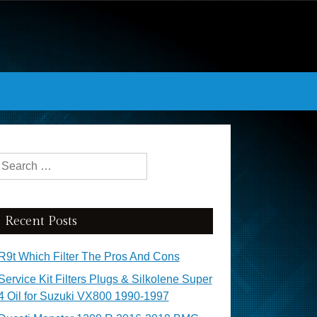
Search for:
Recent Posts
R9t Which Filter The Pros And Cons
Service Kit Filters Plugs & Silkolene Super
4 Oil for Suzuki VX800 1990-1997