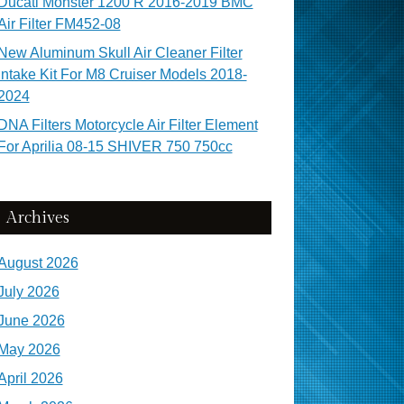
Ducati Monster 1200 R 2016-2019 BMC
Air Filter FM452-08
New Aluminum Skull Air Cleaner Filter
Intake Kit For M8 Cruiser Models 2018-
2024
DNA Filters Motorcycle Air Filter Element
For Aprilia 08-15 SHIVER 750 750cc
Archives
August 2026
July 2026
June 2026
May 2026
April 2026