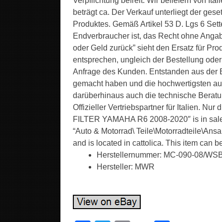
Verpflichtung befreit. Wir beliefern von Ita
beträgt ca. Der Verkauf unterliegt der ge
Produktes. Gemäß Artikel 53 D. Lgs 6 Set
Endverbraucher ist, das Recht ohne Angab
oder Geld zurück” sieht den Ersatz für Pro
entsprechen, ungleich der Bestellung oder 
Anfrage des Kunden. Entstanden aus der E
gemacht haben und die hochwertigsten au
darüberhinaus auch die technische Beratun
Offizieller Vertriebspartner für Italien.
FILTER YAMAHA R6 2008-2020″ is in sale si
“Auto & Motorrad\ Teile\Motorradteile\Ansaug
and is located in cattolica. This item can b
Herstellernummer: MC-090-08/WS
Hersteller: MWR