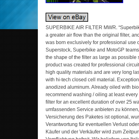
SUPERBIKE AIR FILTER MWR. “Superbike” is 
a greater air flow than the original filter, 
was born exclusively for professional use o
Superstock, Superbike and MotoGP teams. I
the shape of the filter as large as possible
product was created for professional circu
high quality materials and are very long l
with hi-tech closed cell material. Exceptio
anodized aluminum. Already oiled with bio
recommend washing / oiling at least every
filter for an excellent duration of over 25 
umfassenden Service anbieten zu können,
Versicherung des Paketes ist optional, wu
Verantwortung für eventuellen Verlust od
Käufer und der Verkäufer wird zum Zeitpun