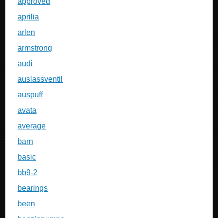
approved
aprilia
arlen
armstrong
audi
auslassventil
auspuff
avata
average
barn
basic
bb9-2
bearings
been