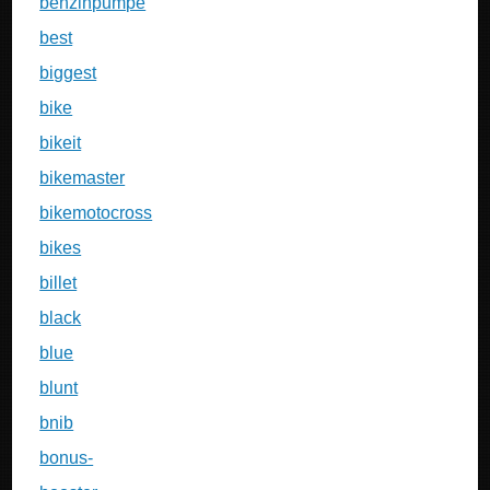
benzinpumpe
best
biggest
bike
bikeit
bikemaster
bikemotocross
bikes
billet
black
blue
blunt
bnib
bonus-