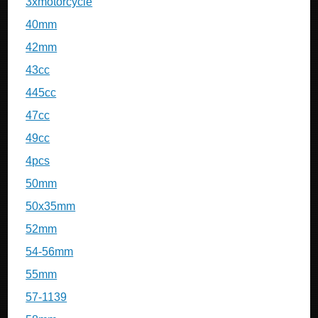
3xmotorcycle
40mm
42mm
43cc
445cc
47cc
49cc
4pcs
50mm
50x35mm
52mm
54-56mm
55mm
57-1139