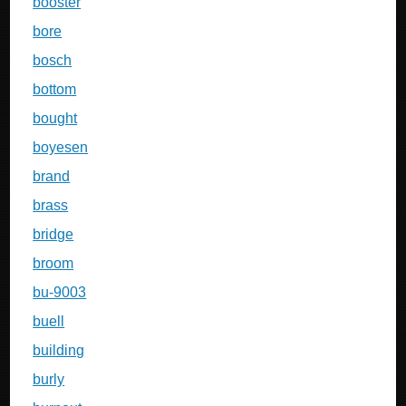
booster
bore
bosch
bottom
bought
boyesen
brand
brass
bridge
broom
bu-9003
buell
building
burly