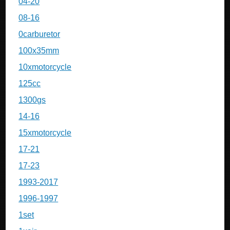
04-20
08-16
0carburetor
100x35mm
10xmotorcycle
125cc
1300gs
14-16
15xmotorcycle
17-21
17-23
1993-2017
1996-1997
1set