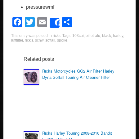
pressurewmf
F
T
E
S
Share
a
wi
m
h
This entry was posted in
ricks
. Tags:
103cui
,
billet-alu
,
black
,
harley
,
c
tt
ail
ar
luftfilter
,
rick's
,
schw
,
softail
,
spoke
.
e
er
e
b
Related posts
o
Ricks Motorcycles GG2 Air Filter Harley
Dyna Softail Touring Air Cleaner Filter
o
k
Ricks Harley Touring 2008-2016 Bandit