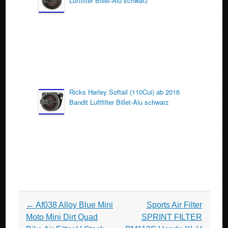
Luftfilter Billet-Alu schwarz
Ricks Harley Softail (110Cui) ab 2016
Bandit Luftfilter Billet-Alu schwarz
Post navigation
←
Af038 Alloy Blue Mini
Sports Air Filter
Moto Mini Dirt Quad
SPRINT FILTER