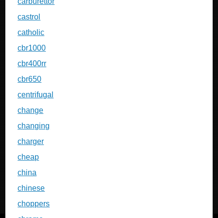
carburettor
castrol
catholic
cbr1000
cbr400rr
cbr650
centrifugal
change
changing
charger
cheap
china
chinese
choppers