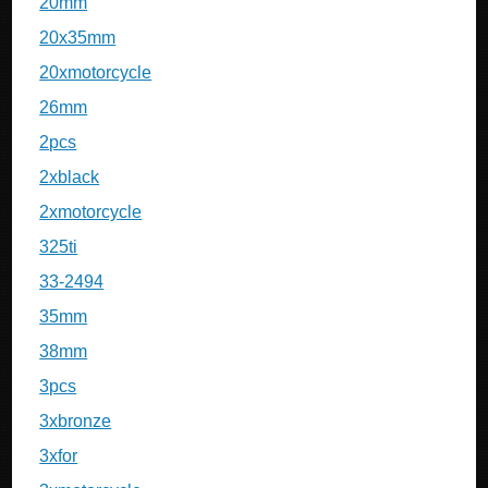
20mm
20x35mm
20xmotorcycle
26mm
2pcs
2xblack
2xmotorcycle
325ti
33-2494
35mm
38mm
3pcs
3xbronze
3xfor