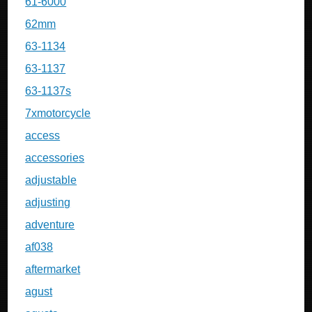
61-6000
62mm
63-1134
63-1137
63-1137s
7xmotorcycle
access
accessories
adjustable
adjusting
adventure
af038
aftermarket
agust